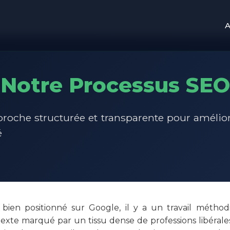
A
Notre Processus SEO
roche structurée et transparente pour amélior
é
 bien positionné sur Google, il y a un travail méthodi
exte marqué par un tissu dense de professions libérales