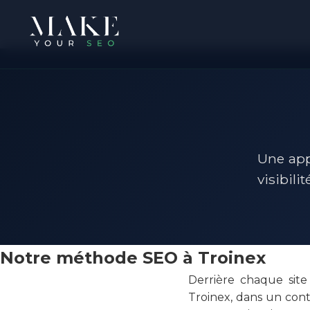
Une app
visibilit
Notre méthode SEO à Troinex
Derrière chaque site
Troinex, dans un cont