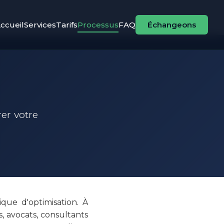
ccueil
Services
Tarifs
Processus
FAQ
Échangeons
er votre
que d'optimisation. À
, avocats, consultants