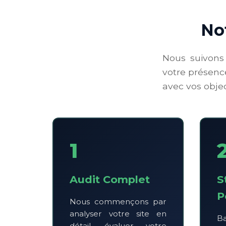
No
Nous suivons 
votre présenc
avec vos obje
1
Audit Complet
S
P
Nous commençons par
analyser votre site en
Ba
détail, évaluer votre