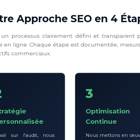
tre Approche SEO en 4 Éta
un processus clairement défini et transparent 
e en ligne. Chaque étape est documentée, mesura
ctifs commerciaux.
2
3
tratégie
Optimisation
ersonnalisée
Continue
sé sur l'audit, nous
Nous mettons en œuv