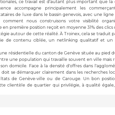
ationales, ce travail est d'autant plus important que l
e agence accompagne principalement les commerç
ataires de luxe dans le bassin genevois, avec une ligne d
 comment nous construisons votre visibilité organ
te en première position reçoit en moyenne 31% des clics 
égie autour de cette réalité. À Troinex, cela se traduit
ie de contenu ciblée, un netlinking qualitatif et un
ne résidentielle du canton de Genève située au pied du 
ntre une population qui travaille souvent en ville mais 
son domicile. Face à la densité d'offres dans l'agglom
x doit se démarquer clairement dans les recherches loc
ultats de Genève-ville ou de Carouge. Un bon posit
 clientèle de quartier qui privilégie, à qualité égale, 