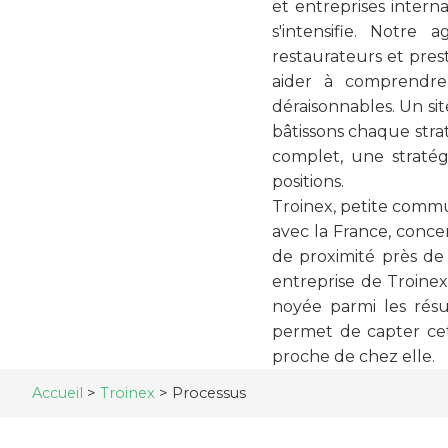
et entreprises intern
s'intensifie. Notr
restaurateurs et prest
aider à comprendre
déraisonnables. Un si
bâtissons chaque strat
complet, une stratég
positions.
Troinex, petite commu
avec la France, conce
de proximité près de 
entreprise de Troine
noyée parmi les rés
permet de capter cette
proche de chez elle.
Accueil
>
Troinex
>
Processus