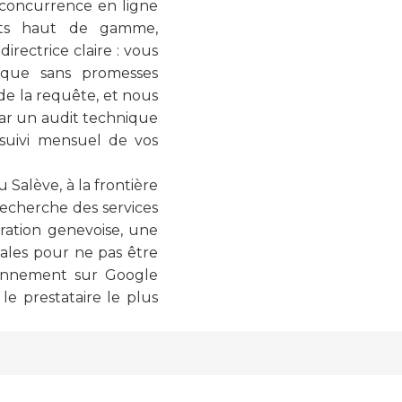
a concurrence en ligne
ants haut de gamme,
irectrice claire : vous
ique sans promesses
de la requête, et nous
 par un audit technique
 suivi mensuel de vos
Salève, à la frontière
recherche des services
ération genevoise, une
ales pour ne pas être
ionnement sur Google
le prestataire le plus