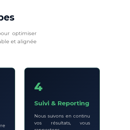
pes
pour optimiser
ble et alignée
4
Suivi & Reporting
Nous suivons en continu
vos résultats, vous
re
rapportons