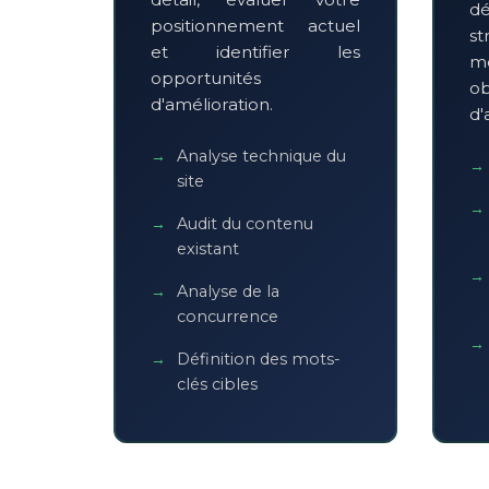
d
positionnement actuel
s
et identifier les
me
opportunités
ob
d'amélioration.
d'
Analyse technique du
site
Audit du contenu
existant
Analyse de la
concurrence
Définition des mots-
clés cibles