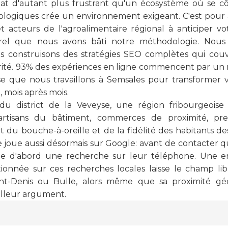
at d'autant plus frustrant qu'un écosystème où se cô
nologiques crée un environnement exigeant. C'est pour a
t acteurs de l'agroalimentaire régional à anticiper vo
rel que nous avons bâti notre méthodologie. Nou
s construisons des stratégies SEO complètes qui couv
rité. 93% des expériences en ligne commencent par un
se que nous travaillons à Semsales pour transformer v
é, mois après mois.
 du district de la Veveyse, une région fribourgeoise
 artisans du bâtiment, commerces de proximité, pres
u bouche-à-oreille et de la fidélité des habitants des
e joue aussi désormais sur Google: avant de contacter
ape d'abord une recherche sur leur téléphone. Une e
ionnée sur ces recherches locales laisse le champ li
aint-Denis ou Bulle, alors même que sa proximité g
lleur argument.