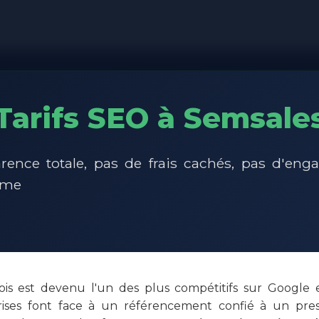
Tarifs SEO à Semsale
rence totale, pas de frais cachés, pas d'en
rme
is est devenu l'un des plus compétitifs sur Google
rises font face à un référencement confié à un prest