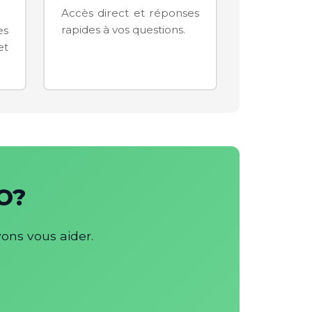
Accès direct et réponses
rapides à vos questions.
es
et
EO?
ons vous aider.