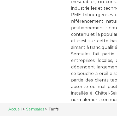
mesurables, un const
industrielles et tech
PME fribourgeoises e
référencement natu
positionnement : nou
contenu et la popula
et c'est sur cette ba
aimant à trafic qualifi
Semsales fait partie
entreprises locales,
dépendent largement d
ce bouche-à-oreille s
partie des clients t
absente ou mal posit
installés à Châtel-S
normalement son mei
Accueil
>
Semsales
>
Tarifs