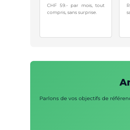
CHF 59.- par mois, tout
R
compris, sans surprise.
s
Am
Parlons de vos objectifs de référ