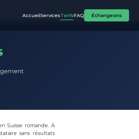
Accueil
Services
Tarifs
FAQ
Échangeons
s
gagement
 en Suisse romande. À
ataire sans résultats