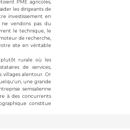
toient PME agricoles,
ider les dirigeants de
tre investissement en
s ne vendons pas du
rent le technique, le
 moteur de recherche,
otre site en véritable
 plutôt rurale où les
tataires de services,
 villages alentour. Or
 quelqu'un, une grande
ntreprise semsalienne
bre à des concurrents
éographique constitue