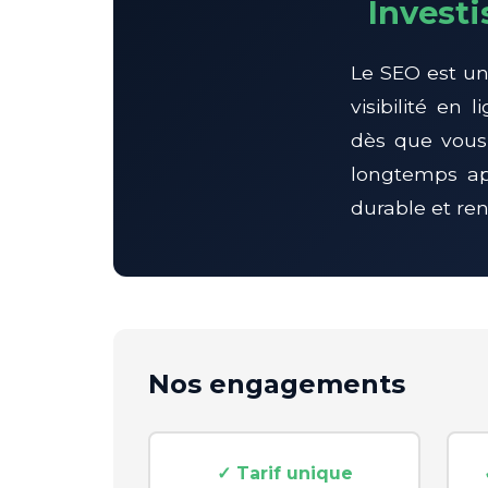
Investi
Le SEO est un
visibilité en
dès que vous 
longtemps ap
durable et ren
Nos engagements
✓ Tarif unique