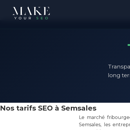
Transpa
long te
Nos tarifs SEO à Semsales
Le marché fribourgeo
Semsales, les entrep