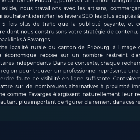
le canton de Fribourg, porté par un canton bilingue au 
 solide, nous travaillons avec les artisans, commerça
 souhaitent identifier les leviers SEO les plus adaptés à
fois plus de trafic que la publicité payante, et ce
re dont nous construisons votre stratégie de contenu, 
 backlinks à Favarges.
ite localité rurale du canton de Fribourg, à l'image
é économique repose sur un nombre restreint d'arti
tataires indépendants. Dans ce contexte, chaque reche
 région pour trouver un professionnel représente une 
dre faute de visibilité en ligne suffisante. Contraire
battre sur de nombreuses alternatives à proximité imm
e comme Favarges élargissent naturellement leur rec
d'autant plus important de figurer clairement dans ces r