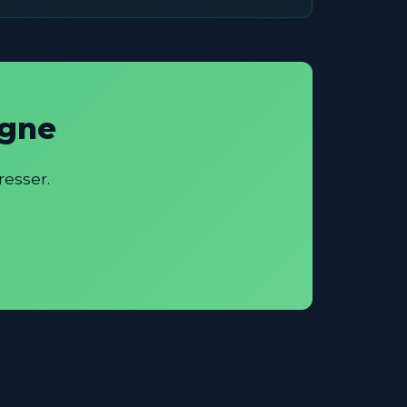
igne
esser.