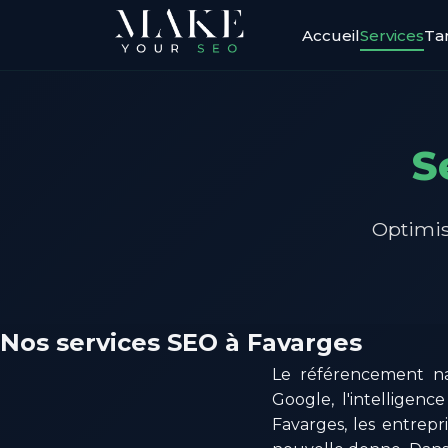
Accueil
Services
Tar
S
Optimis
Nos services SEO à Favarges
Le référencement na
Google, l'intelligenc
Favarges, les entrepr