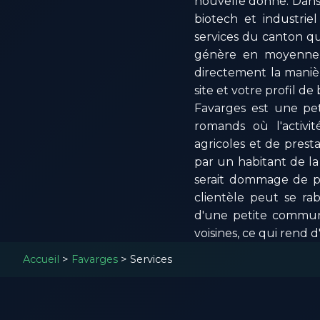
nouvelle donne. Dans 
biotech et industriel
services du canton qui
génère en moyenne 5 
directement la maniè
site et votre profil de
Favarges est une pet
romands où l'activit
agricoles et de pres
par un habitant de la
serait dommage de per
clientèle peut se ra
d'une petite commun
voisines, ce qui rend 
Accueil
>
Favarges
>
Services