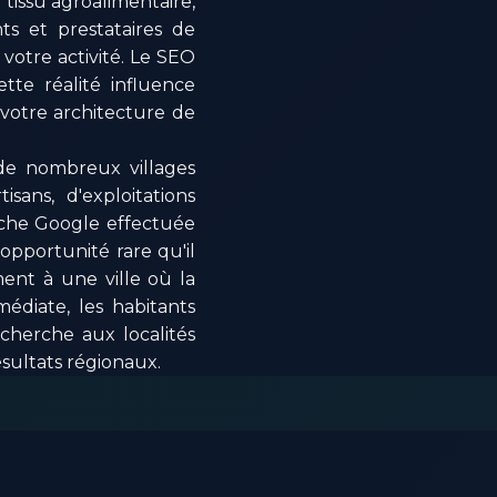
tissu agroalimentaire,
nts et prestataires de
 votre activité. Le SEO
tte réalité influence
votre architecture de
 de nombreux villages
sans, d'exploitations
rche Google effectuée
opportunité rare qu'il
ment à une ville où la
édiate, les habitants
herche aux localités
ésultats régionaux.