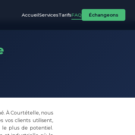
Accueil
Services
Tarifs
FAQ
Échangeons
e
. À Courtételle, nous
os clients utilisent,
le plus de potentiel.