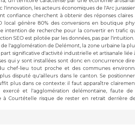
a, un territoire caractérisé par une économie artisanale
c l'innovation, les acteurs économiques de l'Arc jurassien
nt confiance cherchent à obtenir des réponses claires
O local génère 80% des conversions en boutique physi
e intention de recherche pour la convertir en trafic qua
tion SEO est pilotée par les données, pas par l'intuition.
ie de l'agglomération de Delémont, la zone urbaine la p
part significative d'activité industrielle et artisanale l
ses qui y sont installées sont donc en concurrence direc
 du chef-lieu tout proche et des communes environna
plus disputé qu'ailleurs dans le canton. Se positionn
fit plus dans ce contexte: il faut apparaître claireme
 exercé et l'agglomération delémontaine, faute de
e à Courtételle risque de rester en retrait derrière 