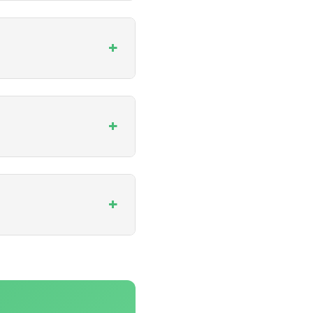
+
+
+