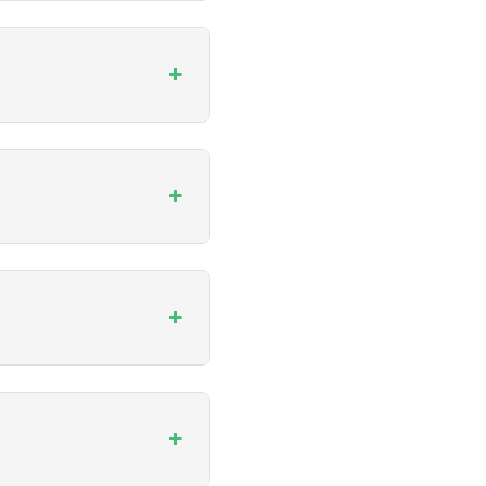
+
+
+
+