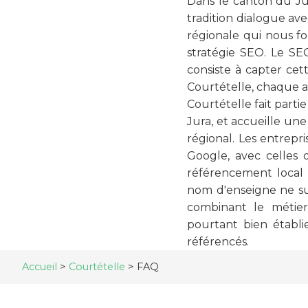
Dans le canton du Jur
tradition dialogue ave
régionale qui nous fo
stratégie SEO. Le SE
consiste à capter cett
Courtételle, chaque ac
Courtételle fait part
Jura, et accueille une 
régional. Les entrepri
Google, avec celles
référencement local 
nom d'enseigne ne suf
combinant le métier
pourtant bien établi
référencés.
Accueil
>
Courtételle
>
FAQ