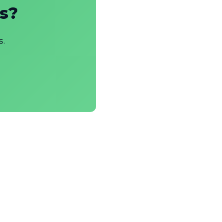
s?
s.