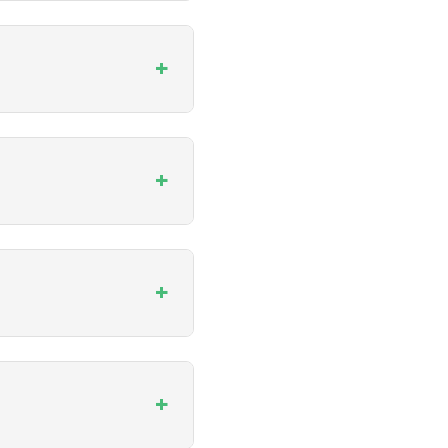
+
+
+
+