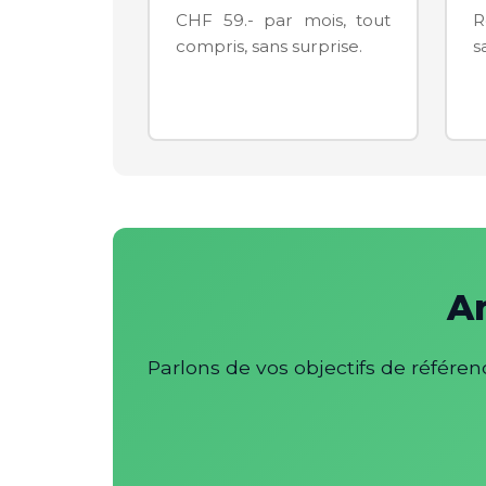
CHF 59.- par mois, tout
R
compris, sans surprise.
s
Am
Parlons de vos objectifs de référ