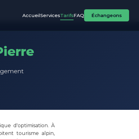
Accueil
Services
Tarifs
FAQ
Échangeons
Pierre
gagement
que d'optimisation. À
itent tourisme alpin,