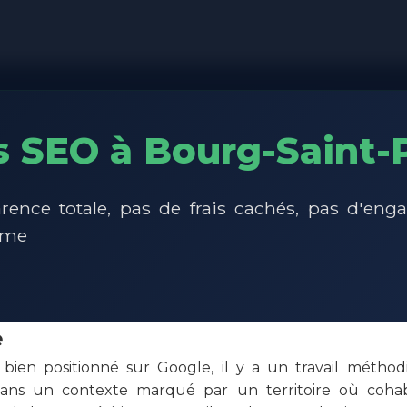
s SEO à Bourg-Saint-
rence totale, pas de frais cachés, pas d'en
rme
e
 bien positionné sur Google, il y a un travail méthodi
dans un contexte marqué par un territoire où cohab