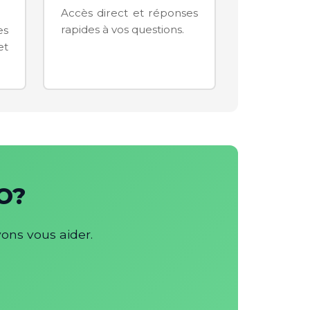
Accès direct et réponses
rapides à vos questions.
es
et
EO?
ons vous aider.