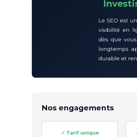
Investi
Le SEO est un
visibilité en
dès que vous 
longtemps ap
durable et ren
Nos engagements
✓ Tarif unique