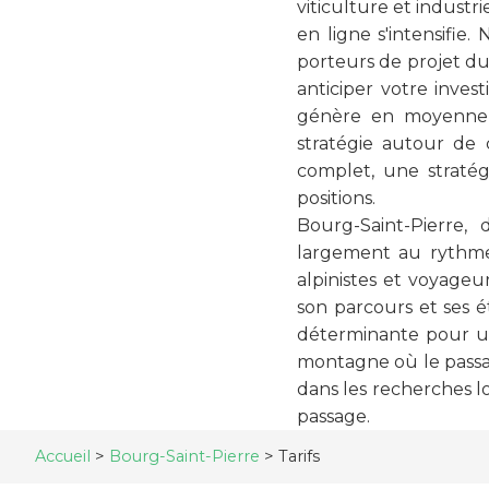
viticulture et industr
en ligne s'intensifi
porteurs de projet du 
anticiper votre inve
génère en moyenne 5
stratégie autour de 
complet, une stratég
positions.
Bourg-Saint-Pierre,
largement au rythme 
alpinistes et voyageur
son parcours et ses é
déterminante pour 
montagne où le passa
dans les recherches l
passage.
Accueil
>
Bourg-Saint-Pierre
>
Tarifs