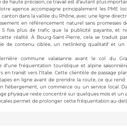
ie de haute précision, ce travail est d'autant plus impor
e. Notre agence accompagne principalement les PME loc
canton dans la vallée du Rhône, avec une ligne directric
stissement en référencement naturel sans promesses d
 fois plus de trafic que la publicité payante, et n
cette réalité. À Bourg-Saint-Pierre, cela se traduit p
ie de contenu ciblée, un netlinking qualitatif et un
 dernière commune valaisanne avant le col du Gran
d'une fréquentation touristique et alpine saisonnièr
s en transit vers l'Italie. Cette clientèle de passage pl
tapes en ligne avant de prendre la route, ce qui rend la
un hébergement, un commerce ou un service local. 
ge physique reste concentré sur quelques mois et un a
ocales permet de prolonger cette fréquentation au-delà