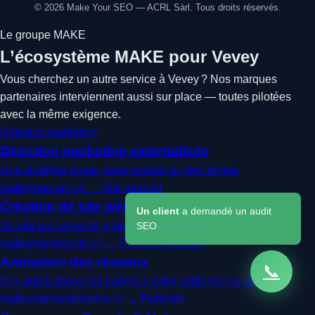
© 2026 Make Your SEO — ACRL Sàrl. Tous droits réservés.
Le groupe MAKE
L’écosystème MAKE pour Vevey
Vous cherchez un autre service à Vevey ? Nos marques
partenaires interviennent aussi sur place — toutes pilotées
avec la même exigence.
Direction marketing
Direction marketing externalisée
Une stratégie tenue, sans recruter à plein temps.
makeyourcom.ch →
Site internet
Création de site web
Un client
a demandé un audit
Un site qui convertit, optimisé pour Vevey.
SEO
makeyourwebsite.ch →
Réseaux sociaux
Animation des réseaux
📞
Des publications qui parlent à votre audience locale.
makeyoursocialmedia.ch →
Publicité