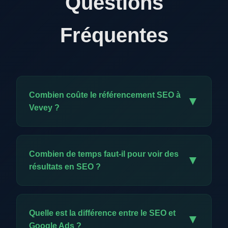
Questions
Fréquentes
Combien coûte le référencement SEO à
▼
Vevey ?
Notre offre exclusive est à CHF 59.-/mois. Elle
comprend l'ensemble des prestations SEO :
Combien de temps faut-il pour voir des
▼
audit, optimisation technique, création de
résultats en SEO ?
contenu, backlinks, meta données et reporting
mensuel. C'est un investissement minimal pour
Les premiers résultats apparaissent
une visibilité durable.
généralement entre 2 et 4 mois. Contrairement
Quelle est la différence entre le SEO et
▼
à la publicité, le SEO construit un actif durable :
Google Ads ?