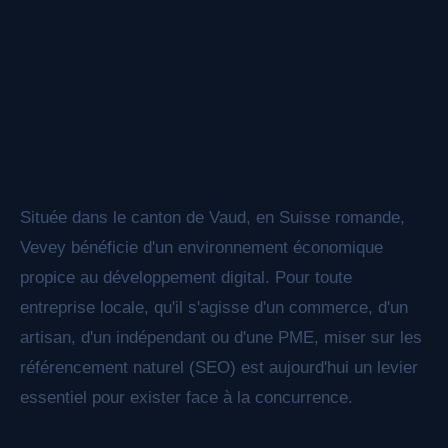
nous structurons votre contenu pour qu'il soit
facilement compris et cité par ChatGPT,
Référencement SEO à
Perplexity, Claude et les autres moteurs de
réponse IA.
Vevey : votre agence de
visibilité Google
Située dans le canton de Vaud, en Suisse romande,
Vevey bénéficie d'un environnement économique
propice au développement digital. Pour toute
entreprise locale, qu'il s'agisse d'un commerce, d'un
artisan, d'un indépendant ou d'une PME, miser sur les
référencement naturel (SEO) est aujourd'hui un levier
essentiel pour exister face à la concurrence.