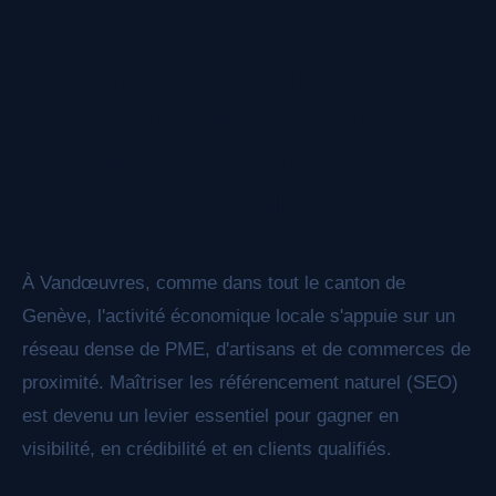
nous structurons votre contenu pour qu'il soit
facilement compris et cité par ChatGPT,
Référencement SEO à
Perplexity, Claude et les autres moteurs de
réponse IA.
Vandœuvres : votre
agence de visibilité
Google
À Vandœuvres, comme dans tout le canton de
Genève, l'activité économique locale s'appuie sur un
réseau dense de PME, d'artisans et de commerces de
proximité. Maîtriser les référencement naturel (SEO)
est devenu un levier essentiel pour gagner en
visibilité, en crédibilité et en clients qualifiés.