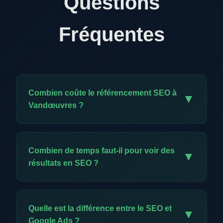
Questions
Fréquentes
Combien coûte le référencement SEO à
▼
Vandœuvres ?
Notre offre exclusive est à CHF 59.-/mois. Elle
comprend l'ensemble des prestations SEO :
Combien de temps faut-il pour voir des
▼
audit, optimisation technique, création de
résultats en SEO ?
contenu, backlinks, meta données et reporting
mensuel. C'est un investissement minimal pour
Les premiers résultats apparaissent
une visibilité durable.
généralement entre 2 et 4 mois. Contrairement
Quelle est la différence entre le SEO et
▼
à la publicité, le SEO construit un actif durable :
Google Ads ?