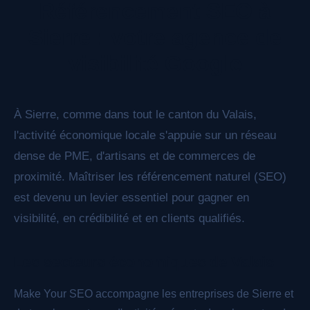
Référencement SEO à
Perplexity, Claude et les autres moteurs de
réponse IA.
Sierre : votre agence de
visibilité Google
À Sierre, comme dans tout le canton du Valais,
l'activité économique locale s'appuie sur un réseau
dense de PME, d'artisans et de commerces de
proximité. Maîtriser les référencement naturel (SEO)
est devenu un levier essentiel pour gagner en
visibilité, en crédibilité et en clients qualifiés.
Les secteurs économiques de Valais
Make Your SEO accompagne les entreprises de Sierre et