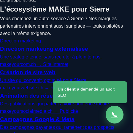
L’écosystème MAKE pour Sierre
Vous cherchez un autre service à Sierre ? Nos marques
partenaires interviennent aussi sur place — toutes pilotées
avec la même exigence.
Direction marketing
Direction marketing externalisée
Une stratégie tenue, sans recruter à plein temps.
makeyourcom.ch →
Site internet
Création de site web
Un site qui convertit, optimisé pour Sierre.
makeyourwebsite.ch →
Réseaux sociaux
Un client
a demandé un audit
Animation des réseaux
SEO
Des publications qui parlent à votre audience locale.
makeyoursocialmedia.ch →
Publicité
📞
Campagnes Google & Meta
Des campagnes payantes qui ramènent des prospects