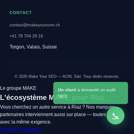
CONTACT
contact@makeyourcom.ch
+41 78 704 29 16
Torgon, Valais, Suisse
© 2026 Make Your SEO — ACRL Sàrl. Tous droits réservés.
Le groupe MAKE
Un client
a demandé un audit
L’écosystème MAKE pour Riaz
SEO
Vous cherchez un autre service à Riaz ? Nos marques
📞
partenaires interviennent aussi sur place — toutes pilotées
avec la même exigence.
Direction marketing