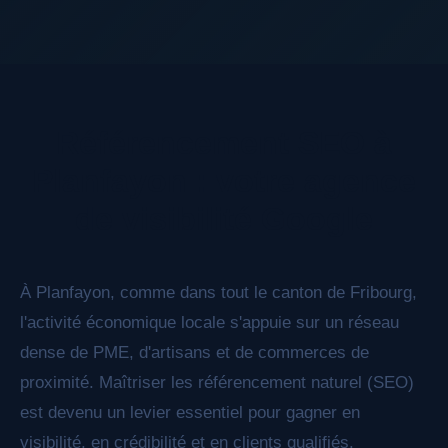
full.txt, les meta ai-content-description, les
données structurées Schema.org enrichies, et
nous structurons votre contenu pour qu'il soit
facilement compris et cité par ChatGPT,
Référencement SEO à
Perplexity, Claude et les autres moteurs de
réponse IA.
Planfayon : votre agence
de visibilité Google
À Planfayon, comme dans tout le canton de Fribourg,
l'activité économique locale s'appuie sur un réseau
dense de PME, d'artisans et de commerces de
proximité. Maîtriser les référencement naturel (SEO)
est devenu un levier essentiel pour gagner en
visibilité, en crédibilité et en clients qualifiés.