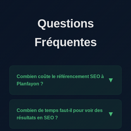
Questions
Fréquentes
Combien coûte le référencement SEO à
▼
Planfayon ?
Notre offre exclusive est à CHF 59.-/mois. Elle
comprend l'ensemble des prestations SEO :
Combien de temps faut-il pour voir des
▼
audit, optimisation technique, création de
résultats en SEO ?
contenu, backlinks, meta données et reporting