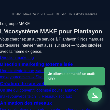
© 2026 Make Your SEO — ACRL Sàrl. Tous droits réservés.
Le groupe MAKE
L’écosystème MAKE pour Planfayon
Vous cherchez un autre service à Planfayon ? Nos marques
partenaires interviennent aussi sur place — toutes pilotées
avec la même exigence.
Direction marketing
Direction marketing externalisée
Une stratégie tenue, sans recruter à plein temps.
Un client
a demandé un audit
makeyourcom.ch →
Site internet
SEO
Création de site web
Un site qui convertit, optimisé pour Planfayon.
📞
makeyourwebsite.ch →
Réseaux sociaux
Animation des réseaux
Des publications qui parlent à votre audience locale.