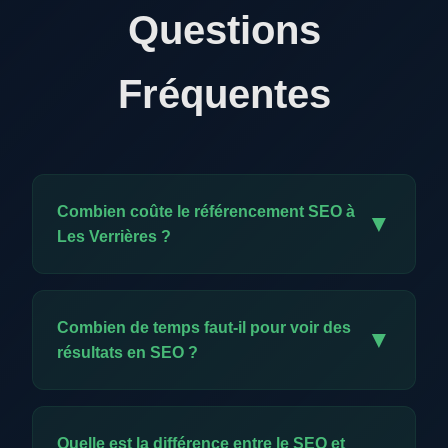
Questions
Fréquentes
Combien coûte le référencement SEO à
▼
Les Verrières ?
Notre offre exclusive est à CHF 59.-/mois. Elle
comprend l'ensemble des prestations SEO :
Combien de temps faut-il pour voir des
▼
audit, optimisation technique, création de
résultats en SEO ?
contenu, backlinks, meta données et reporting
mensuel. C'est un investissement minimal pour
Les premiers résultats apparaissent
une visibilité durable.
généralement entre 2 et 4 mois. Contrairement
Quelle est la différence entre le SEO et