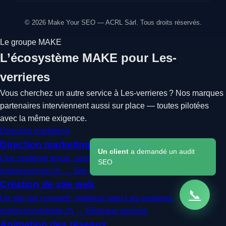
© 2026 Make Your SEO — ACRL Sàrl. Tous droits réservés.
Le groupe MAKE
L’écosystème MAKE pour Les-
verrieres
Vous cherchez un autre service à Les-verrieres ? Nos marques
partenaires interviennent aussi sur place — toutes pilotées
avec la même exigence.
Direction marketing
Direction marketing externalisée
Un client
a demandé un audit
Une stratégie tenue, sans recruter à plein temps.
SEO
makeyourcom.ch →
Site internet
Création de site web
📞
Un site qui convertit, optimisé pour Les-verrieres.
makeyourwebsite.ch →
Réseaux sociaux
Animation des réseaux