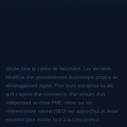
données structurées Schema.org enrichies, et
nous structurons votre contenu pour qu'il soit
facilement compris et cité par ChatGPT,
Référencement SEO à Les
Perplexity, Claude et les autres moteurs de
réponse IA.
Verrières : votre agence
de visibilité Google
Située dans le canton de Neuchâtel, Les Verrières
bénéficie d'un environnement économique propice au
développement digital. Pour toute entreprise locale,
qu'il s'agisse d'un commerce, d'un artisan, d'un
indépendant ou d'une PME, miser sur les
référencement naturel (SEO) est aujourd'hui un levier
essentiel pour exister face à la concurrence.