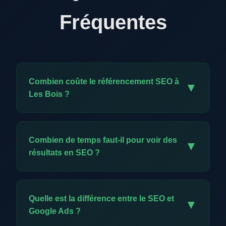
Fréquentes
Combien coûte le référencement SEO à
▼
Les Bois ?
Notre offre exclusive est à CHF 59.-/mois. Elle
comprend l'ensemble des prestations SEO :
Combien de temps faut-il pour voir des
▼
audit, optimisation technique, création de
résultats en SEO ?
contenu, backlinks, meta données et reporting
mensuel. C'est un investissement minimal pour
Les premiers résultats apparaissent
une visibilité durable.
généralement entre 2 et 4 mois. Contrairement
Quelle est la différence entre le SEO et
▼
à la publicité, le SEO construit un actif durable :
Google Ads ?
chaque mois, vos positions se renforcent et