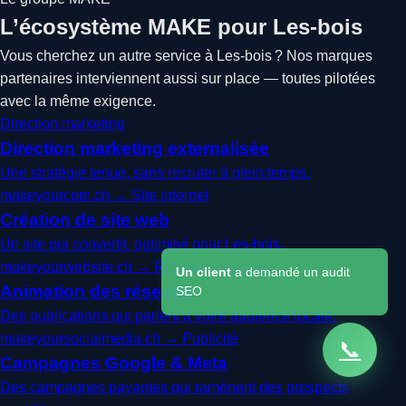
L’écosystème MAKE pour Les-bois
Vous cherchez un autre service à Les-bois ? Nos marques
partenaires interviennent aussi sur place — toutes pilotées
avec la même exigence.
Direction marketing
Direction marketing externalisée
Une stratégie tenue, sans recruter à plein temps.
makeyourcom.ch →
Site internet
Création de site web
Un site qui convertit, optimisé pour Les-bois.
makeyourwebsite.ch →
Réseaux sociaux
Un client
a demandé un audit
Animation des réseaux
SEO
Des publications qui parlent à votre audience locale.
makeyoursocialmedia.ch →
Publicité
📞
Campagnes Google & Meta
Des campagnes payantes qui ramènent des prospects