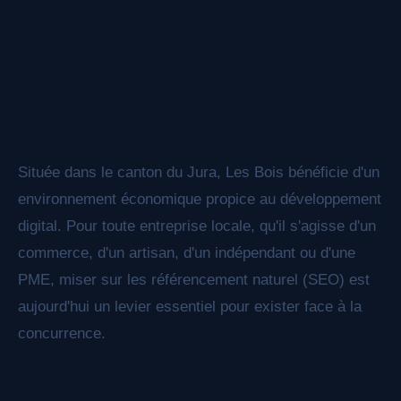
facilement compris et cité par ChatGPT,
Référencement SEO à Les
Perplexity, Claude et les autres moteurs de
réponse IA.
Bois : votre agence de
visibilité Google
Située dans le canton du Jura, Les Bois bénéficie d'un
environnement économique propice au développement
digital. Pour toute entreprise locale, qu'il s'agisse d'un
commerce, d'un artisan, d'un indépendant ou d'une
PME, miser sur les référencement naturel (SEO) est
aujourd'hui un levier essentiel pour exister face à la
concurrence.
Les secteurs économiques de Jura