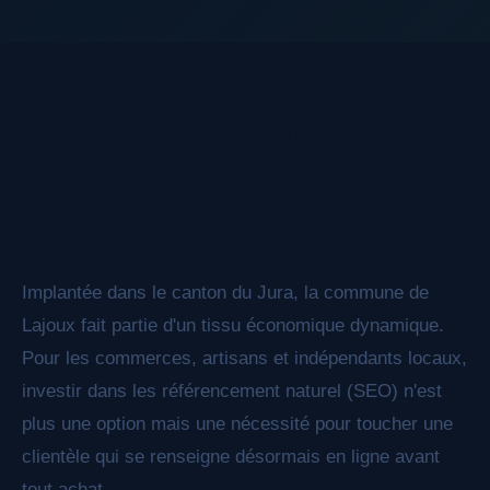
données structurées Schema.org enrichies, et
nous structurons votre contenu pour qu'il soit
facilement compris et cité par ChatGPT,
Référencement SEO à
Perplexity, Claude et les autres moteurs de
réponse IA.
Lajoux : votre agence de
visibilité Google
Implantée dans le canton du Jura, la commune de
Lajoux fait partie d'un tissu économique dynamique.
Pour les commerces, artisans et indépendants locaux,
investir dans les référencement naturel (SEO) n'est
plus une option mais une nécessité pour toucher une
clientèle qui se renseigne désormais en ligne avant
tout achat.