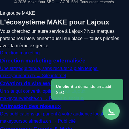
© 2026 Make Your SEO — ACRL Sàrl. Tous droits réservés.
Le groupe MAKE
L’écosystème MAKE pour Lajoux
Vous cherchez un autre service à Lajoux ? Nos marques
partenaires interviennent aussi sur place — toutes pilotées
avec la même exigence.
Direction marketing
Direction marketing externalisée
Une stratégie tenue, sans recruter à plein temps.
makeyourcom.ch →
Site internet
Création de site web
Un client
a demandé un audit
Un site qui convertit, optimisé pour Lajoux.
SEO
makeyourwebsite.ch →
Réseaux sociaux
Animation des réseaux
📞
Des publications qui parlent à votre audience locale.
makeyoursocialmedia.ch →
Publicité
Campagnes Google & Meta