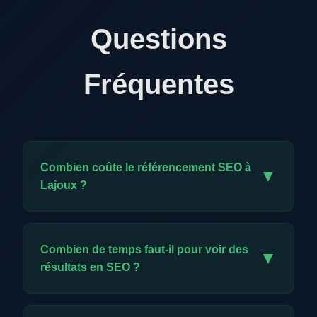
Questions
Fréquentes
Combien coûte le référencement SEO à
▼
Lajoux ?
Notre offre exclusive est à CHF 59.-/mois. Elle
comprend l'ensemble des prestations SEO :
Combien de temps faut-il pour voir des
▼
audit, optimisation technique, création de
résultats en SEO ?
contenu, backlinks, meta données et reporting
mensuel. C'est un investissement minimal pour
Les premiers résultats apparaissent