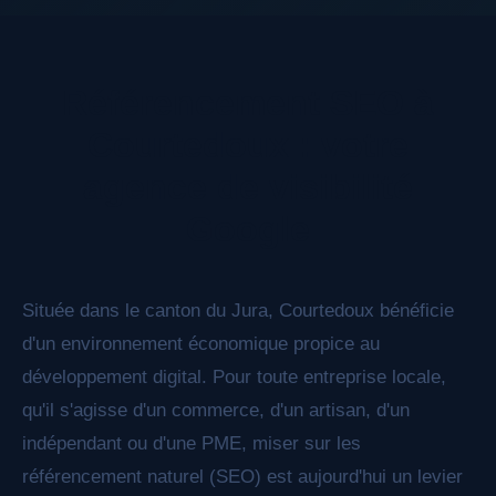
données structurées Schema.org enrichies, et
nous structurons votre contenu pour qu'il soit
facilement compris et cité par ChatGPT,
Référencement SEO à
Perplexity, Claude et les autres moteurs de
réponse IA.
Courtedoux : votre
agence de visibilité
Google
Située dans le canton du Jura, Courtedoux bénéficie
d'un environnement économique propice au
développement digital. Pour toute entreprise locale,
qu'il s'agisse d'un commerce, d'un artisan, d'un
indépendant ou d'une PME, miser sur les
référencement naturel (SEO) est aujourd'hui un levier