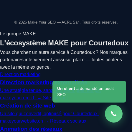
© 2026 Make Your SEO — ACRL Sàrl. Tous droits réservés.
Le groupe MAKE
L’écosystème MAKE pour Courtedoux
Vous cherchez un autre service à Courtedoux ? Nos marques
partenaires interviennent aussi sur place — toutes pilotées
avec la même exigence.
Direction marketing
Direction marketing externalisée
Un client
a demandé un audit
Une stratégie tenue, sans recruter à plein temps.
SEO
makeyourcom.ch →
Site internet
Création de site web
📞
Un site qui convertit, optimisé pour Courtedoux.
makeyourwebsite.ch →
Réseaux sociaux
Animation des réseaux