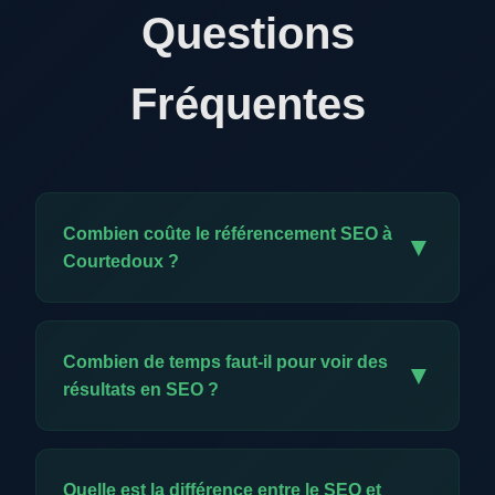
Questions
Fréquentes
Combien coûte le référencement SEO à
▼
Courtedoux ?
Notre offre exclusive est à CHF 59.-/mois. Elle
comprend l'ensemble des prestations SEO :
Combien de temps faut-il pour voir des
▼
audit, optimisation technique, création de
résultats en SEO ?
contenu, backlinks, meta données et reporting
mensuel. C'est un investissement minimal pour
Les premiers résultats apparaissent
une visibilité durable.
généralement entre 2 et 4 mois. Contrairement
Quelle est la différence entre le SEO et