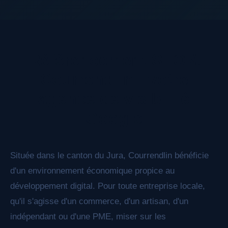
données structurées Schema.org enrichies, et
nous structurons votre contenu pour qu'il soit
facilement compris et cité par ChatGPT,
Référencement SEO à
Perplexity, Claude et les autres moteurs de
réponse IA.
Courrendlin : votre
agence de visibilité
Google
Située dans le canton du Jura, Courrendlin bénéficie
d'un environnement économique propice au
développement digital. Pour toute entreprise locale,
qu'il s'agisse d'un commerce, d'un artisan, d'un
indépendant ou d'une PME, miser sur les