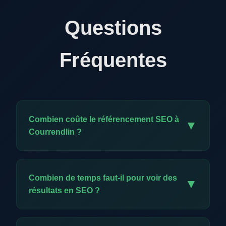
Questions
Fréquentes
Combien coûte le référencement SEO à
▼
Courrendlin ?
Notre offre exclusive est à CHF 59.-/mois. Elle
comprend l'ensemble des prestations SEO :
Combien de temps faut-il pour voir des
▼
audit, optimisation technique, création de
résultats en SEO ?
contenu, backlinks, meta données et reporting
mensuel. C'est un investissement minimal pour
Les premiers résultats apparaissent