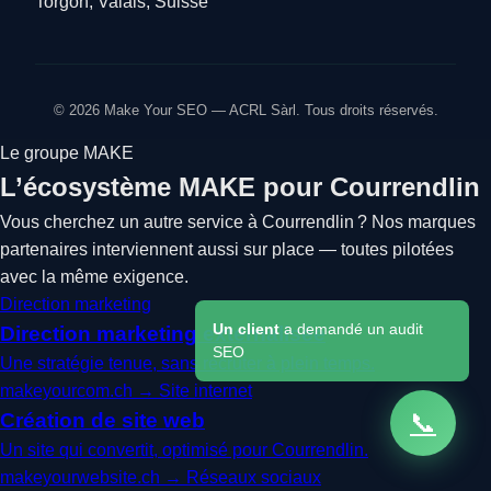
Torgon, Valais, Suisse
© 2026 Make Your SEO — ACRL Sàrl. Tous droits réservés.
Le groupe MAKE
L’écosystème MAKE pour Courrendlin
Vous cherchez un autre service à Courrendlin ? Nos marques
partenaires interviennent aussi sur place — toutes pilotées
avec la même exigence.
Direction marketing
Un client
a demandé un audit
Direction marketing externalisée
SEO
Une stratégie tenue, sans recruter à plein temps.
makeyourcom.ch →
Site internet
📞
Création de site web
Un site qui convertit, optimisé pour Courrendlin.
makeyourwebsite.ch →
Réseaux sociaux