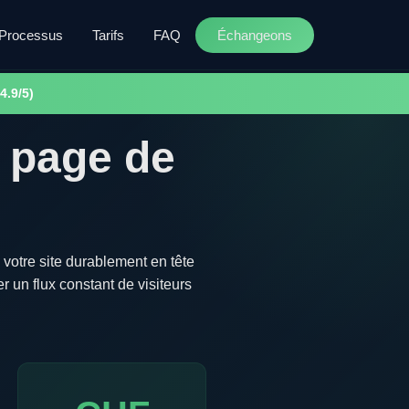
Processus
Tarifs
FAQ
Échangeons
4.9/5)
e page de
 votre site durablement en tête
 un flux constant de visiteurs