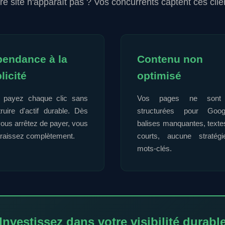
re site n'apparaît pas ? Vos concurrents captent ces clie
endance à la
Contenu non
licité
optimisé
 payez chaque clic sans
Vos pages ne sont
ruire d'actif durable. Dès
structurées pour Goo
ous arrêtez de payer, vous
balises manquantes, texte
araissez complètement.
courts, aucune stratég
mots-clés.
Investissez dans votre visibilité durabl