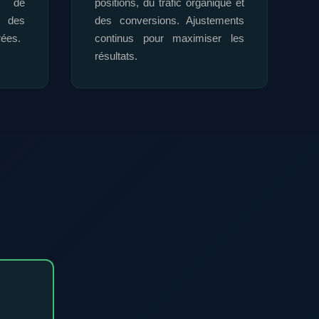
on de
positions, du trafic organique et
n des
des conversions. Ajustements
rées.
continus pour maximiser les
résultats.