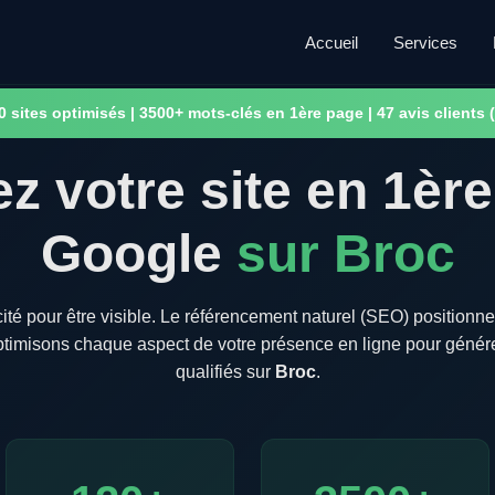
Accueil
Services
0 sites optimisés | 3500+ mots-clés en 1ère page | 47 avis clients (
z votre site en 1èr
Google
sur Broc
té pour être visible. Le référencement naturel (SEO) positionne
timisons chaque aspect de votre présence en ligne pour générer
qualifiés sur
Broc
.