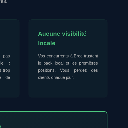
nts.
Aucune visibilité
locale
 pas
Vos concurrents à Broc trustent
gle :
le pack local et les premières
s trop
positions. Vous perdez des
ie de
clients chaque jour.
e